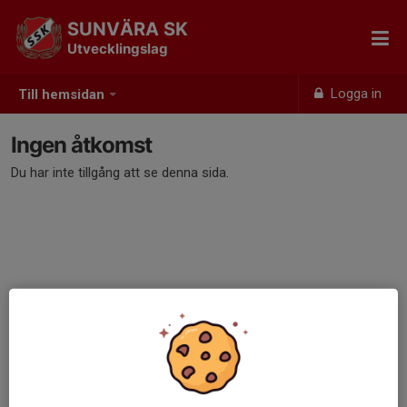
SUNVÄRA SK
Utvecklingslag
Logga in
Till hemsidan
Ingen åtkomst
Du har inte tillgång att se denna sida.