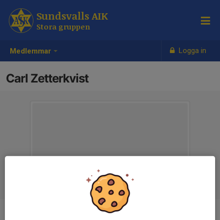
Sundsvalls AIK
Stora gruppen
Logga in
Medlemmar
Carl Zetterkvist
Ålder
20 år