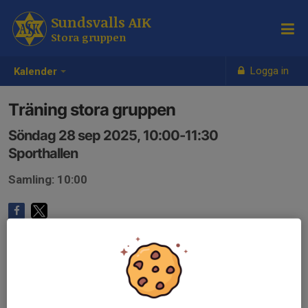
Sundsvalls AIK
Stora gruppen
Logga in
Kalender
Träning stora gruppen
Söndag 28 sep 2025, 10:00-11:30
Sporthallen
Samling: 10:00