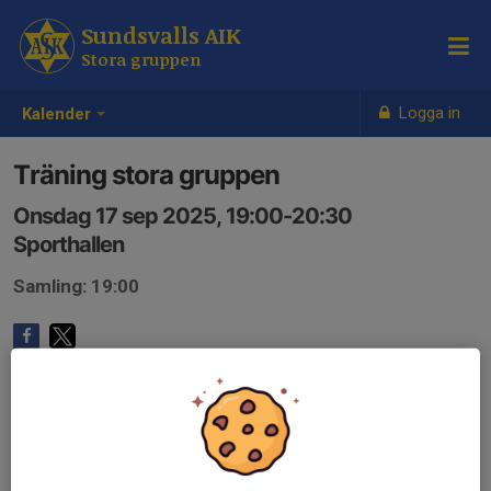
Sundsvalls AIK
Stora gruppen
Logga in
Kalender
Träning stora gruppen
Onsdag 17 sep 2025, 19:00-20:30
Sporthallen
Samling: 19:00