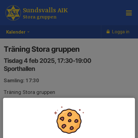
Sundsvalls AIK
Stora gruppen
Logga in
Kalender
Träning Stora gruppen
Tisdag 4 feb 2025, 17:30-19:00
Sporthallen
Samling: 17:30
Träning Stora gruppen