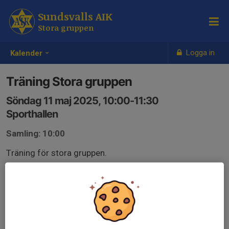
Sundsvalls AIK
Stora gruppen
Logga in
Kalender
Träning Stora gruppen
Söndag 11 maj 2025, 10:00-11:30
Sporthallen
Samling: 10:00
Träning för stora gruppen.