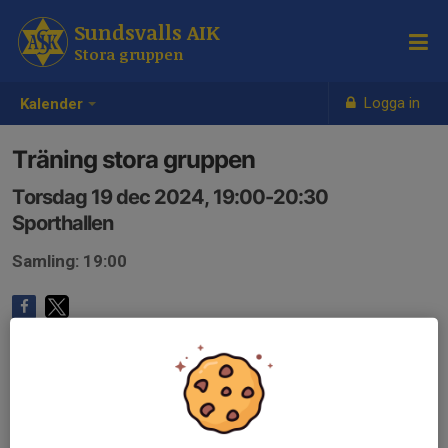
Sundsvalls AIK
Stora gruppen
Logga in
Kalender
Träning stora gruppen
Torsdag 19 dec 2024, 19:00-20:30
Sporthallen
Samling: 19:00