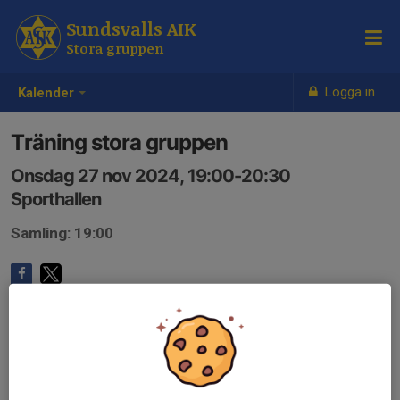
Sundsvalls AIK
Stora gruppen
Logga in
Kalender
Träning stora gruppen
Onsdag 27 nov 2024, 19:00-20:30
Sporthallen
Samling: 19:00