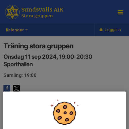
Sundsvalls AIK
Stora gruppen
Logga in
Kalender
Träning stora gruppen
Onsdag 11 sep 2024, 19:00-20:30
Sporthallen
Samling: 19:00