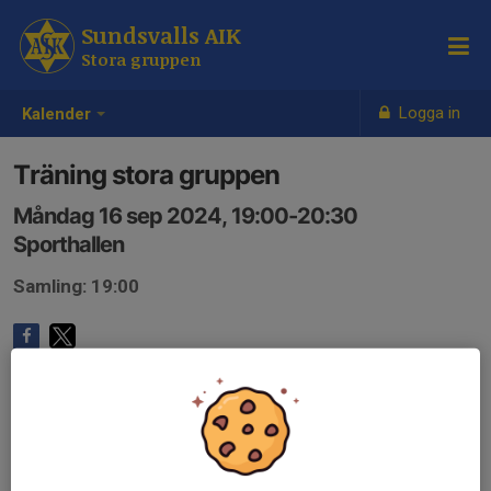
Sundsvalls AIK
Stora gruppen
Logga in
Kalender
Träning stora gruppen
Måndag 16 sep 2024, 19:00-20:30
Sporthallen
Samling: 19:00