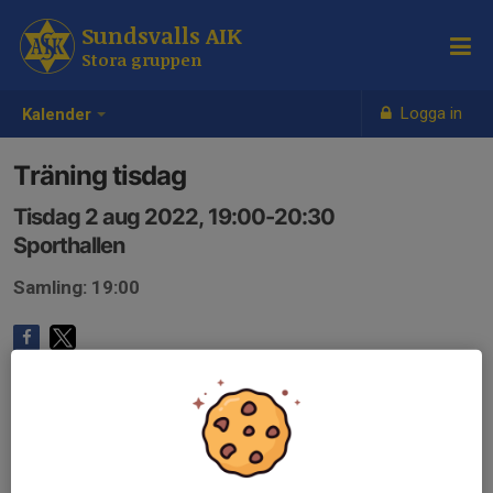
Sundsvalls AIK
Stora gruppen
Logga in
Kalender
Träning tisdag
Tisdag 2 aug 2022, 19:00-20:30
Sporthallen
Samling: 19:00