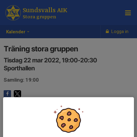
Sundsvalls AIK
Stora gruppen
Logga in
Kalender
Träning stora gruppen
Tisdag 22 mar 2022, 19:00-20:30
Sporthallen
Samling: 19:00