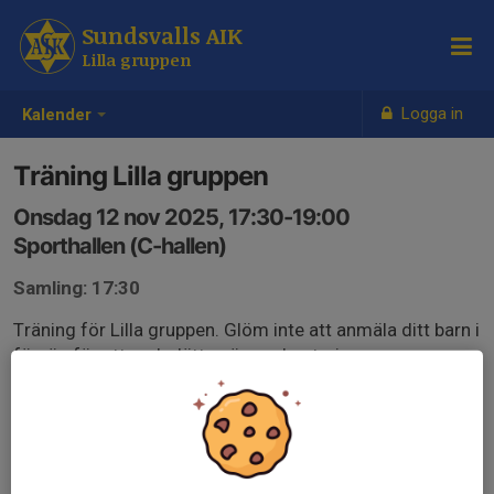
Sundsvalls AIK
Lilla gruppen
Logga in
Kalender
Träning Lilla gruppen
Onsdag 12 nov 2025, 17:30-19:00
Sporthallen (C-hallen)
Samling: 17:30
Träning för Lilla gruppen. Glöm inte att anmäla ditt barn i
förväg för att underlätta närvarohanteringen.