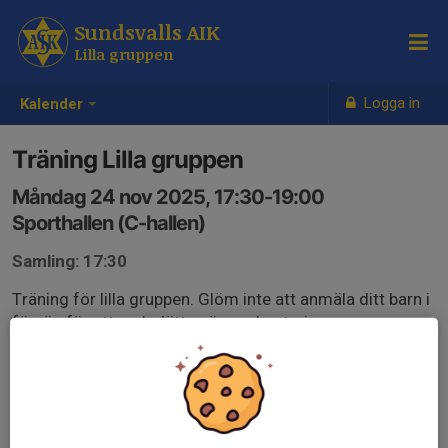
Sundsvalls AIK
Lilla gruppen
Logga in
Kalender
Träning Lilla gruppen
Måndag 24 nov 2025, 17:30-19:00
Sporthallen (C-hallen)
Samling: 17:30
Träning för lilla gruppen. Glöm inte att anmäla ditt barn i
förväg för att underlätta närvarohanteringen.