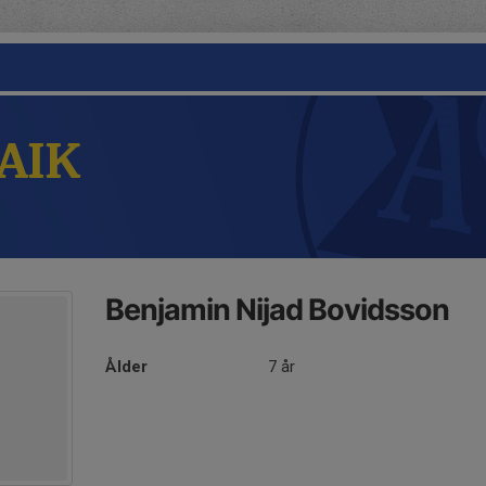
 AIK
Benjamin Nijad Bovidsson
Ålder
7 år