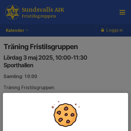
Sundsvalls AIK
Fristilsgruppen
Logga in
Kalender
Träning Fristilsgruppen
Lördag 3 maj 2025, 10:00-11:30
Sporthallen
Samling: 10:00
Träning Fristilsgruppen.