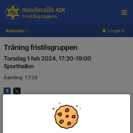
Sundsvalls AIK
Fristilsgruppen
Logga in
Kalender
Träning fristilsgruppen
Torsdag 1 feb 2024, 17:30-19:00
Sporthallen
Samling: 17:30