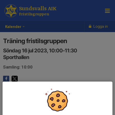
Sundsvalls AIK
Fristilsgruppen
Logga in
Kalender
Träning fristilsgruppen
Söndag 16 jul 2023, 10:00-11:30
Sporthallen
Samling: 10:00