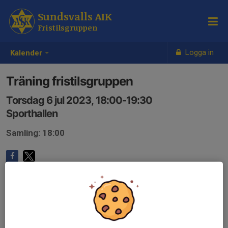
Sundsvalls AIK
Fristilsgruppen
Logga in
Kalender
Träning fristilsgruppen
Torsdag 6 jul 2023, 18:00-19:30
Sporthallen
Samling: 18:00