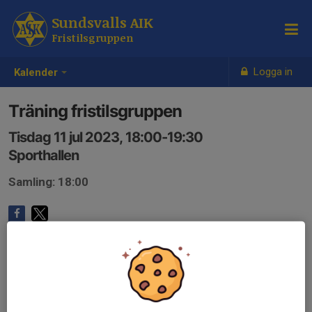
Sundsvalls AIK
Fristilsgruppen
Logga in
Kalender
Träning fristilsgruppen
Tisdag 11 jul 2023, 18:00-19:30
Sporthallen
Samling: 18:00