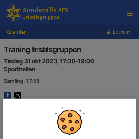
Sundsvalls AIK
Fristilsgruppen
Logga in
Kalender
Träning fristilsgruppen
Tisdag 31 okt 2023, 17:30-19:00
Sporthallen
Samling: 17:30