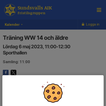
Sundsvalls AIK
Fristilsgruppen
Logga in
Kalender
Träning WW 14 och äldre
Lördag 6 maj 2023, 11:00-12:30
Sporthallen
Samling: 11:00