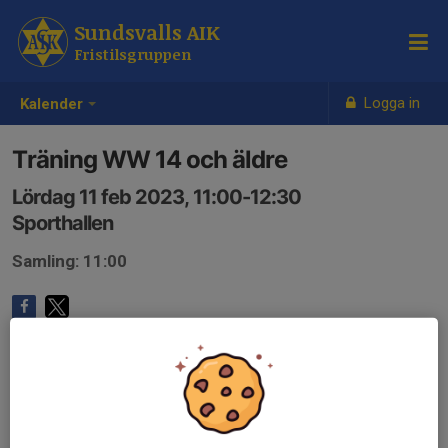
Sundsvalls AIK
Fristilsgruppen
Logga in
Kalender
Träning WW 14 och äldre
Lördag 11 feb 2023, 11:00-12:30
Sporthallen
Samling: 11:00