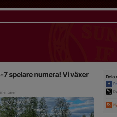
6-7 spelare numera! Vi växer
Dela 
De
De
mentarer
Ny