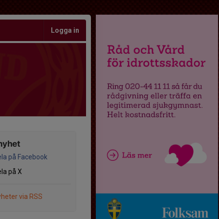
Logga in
nyhet
la på Facebook
la på X
heter via RSS