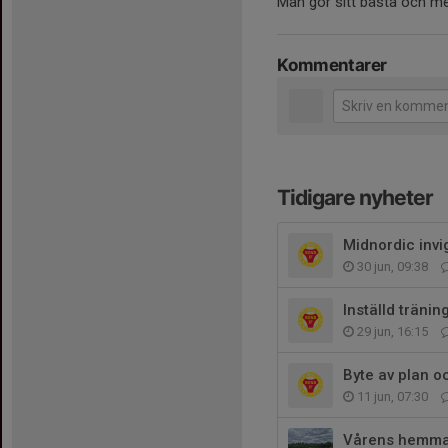
Man gör sitt bästa och me
Kommentarer
Tidigare nyheter
Midnordic invi
30 jun, 09:38
Inställd tränin
29 jun, 16:15
Byte av plan 
11 jun, 07:30
Vårens hemma