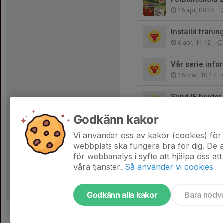
15 apr, 08:25
Inställd tränin
6 apr, 11:12
Vår serie info
16 mar, 10:17
Sund IF bjuder i
12 feb, 10:30
Godkänn kakor
Ingen träning
Vi använder oss av kakor (cookies) för 
9 feb, 07:47
webbplats ska fungera bra för dig. De
för webbanalys i syfte att hjälpa oss att
våra tjänster.
Så använder vi cookies
Godkänn alla kakor
Bara nödv
Tjäna pengar till laget