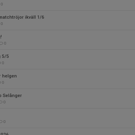
0
atchtröjor ikväll 1/6
0
!
0
g 5/5
0
r helgen
0
 Selånger
0
0
2026