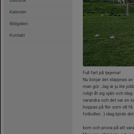
Gästbok
Kalender
Bildgalleri
Kontakt
Full fart på tjejerna!
Nu börjar det slappnas av 
man gör. Jag är ju lite job
roligt åt sig själv och ida
varandra och det var en sa
hoppas på fler som vill 
fotbollen. :) idag bjöds d
kom och prova på att vara