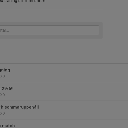
d träning blir man bättre.
gning
0
g 29/6!!
0
och sommaruppehåll
0
 match