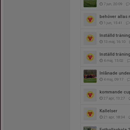
7 jun, 20:09
behöver allas m
1 jun, 15:41
Inställd träning
13 maj, 16:10
Inställd tränin
4 maj, 15:02
Inlånade unde
4 maj, 09:17
kommande cup
27 apr, 13:27
Kallelser
21 apr, 18:34
Fotbollsskola 