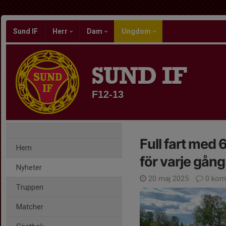
Sund IF
Herr
Dam
Ungdom
SUND IF
F12-13
Full fart med 
Hem
för varje gång
Nyheter
20 maj 2025
0 kom
Truppen
Matcher