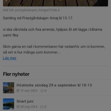
Bild från pröstgårdskajen, fotograf Frida A
Samling vid Prästgårdskajen 4:maj kl 15-17.
vi ska vårstäda och fixa arrende, hjälpas åt att lägga i båtarna
samt fika.
Skriv gärna en rad i kommentaren här nedanför om ni kommer,
så vet vi hur många som kommer....
Läs mer
Fler nyheter
Höstmöte söndag 29:e september kl 10-13
13 sep 2024
6
Snart juni
28 maj 2024
4