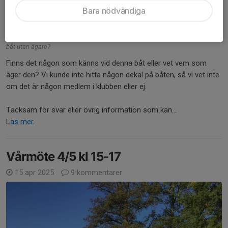
Bara nödvändiga
båt utan ägare?
Finns det någon som känns vid denna båt eller vet vem som
äger den? Vi kunde inte hitta någon dekal på båten, så vi vet inte
om det är någon medlem i klubben eller ej.
Tacksam för svar eller övrig information som kan...
Läs mer
Vårmöte 4/5 kl 15-17
15 apr 2025
9 kommentarer