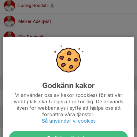
Ludvig Rosdahl
Melker Adelqvist
Olle Rosdahl
Rasmus Malmlöf
Samuel Svensson
Ledare
Godkänn kakor
Vi använder oss av kakor (cookies) för att vår
Johan Roth
Assisterande tränare
webbplats ska fungera bra för dig. De används
även för webbanalys i syfte att hjälpa oss att
förbättra våra tjänster.
Referat
Så använder vi cookies