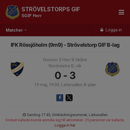
STRÖVELSTORPS GIF
SGIF Herr
Logga in
Matcher
IFK Rössjöholm (9m9) - Strövelstorp GIF B-lag
Division 3 Herr B Skåne
Nordvästra B, vår
0 - 3
19 maj, 19:00, Lärkevallen A-plan
Samling 17:45, Omklädningsrummet, Lärkevallen
Endast kallade kunde anmäla sig till aktiviteten. 25 personer var kallade.
Logga in här