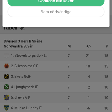
Godkänn alla kakor
Inget referat skrivet
Bara nödvändiga
Tabell
Division 3 Herr B Skåne
Nordvästra B, vår
M
+/-
P
1. Strövelstorps GoIF (9m9)
7
21
15
2. Billesholms GIF
7
10
15
3. Ekets GoIF
7
4
15
4. Ljungbyheds IF
7
2
10
5. Grevie GIK
7
-1
10
6. Munka Ljungby IF
7
-6
10