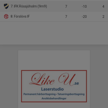
7. IFK Rössjöholm (9m9)
7
-10
4
8. Förslövs IF
7
-20
2