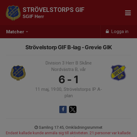
STRÖVELSTORPS GIF
SGIF Herr
Logga in
Matcher
Strövelstorp GIF B-lag - Grevie GIK
Division 3 Herr B Skåne
Nordvästra B, vår
6 - 1
11 maj, 19:00, Strövelstorps IP A-
plan
Samling 17:45, Omklädningsrummet
Endast kallade kunde anmäla sig till aktiviteten. 21 personer var kallade.