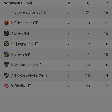
Nordvästra B, vår
M
+/-
P
1. Strövelstorps GoIF (9m9)
7
21
15
2. Billesholms GIF
7
10
15
3. Ekets GoIF
7
4
15
4. Ljungbyheds IF
7
2
10
5. Grevie GIK
7
-1
10
6. Munka Ljungby IF
7
-6
10
7. IFK Rössjöholm (9m9)
7
-10
4
8. Förslövs IF
7
-20
2