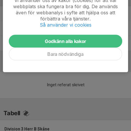
Ledare
Vi använder oss av kakor (cookies) för att vår
webbplats ska fungera bra för dig. De används
även för webbanalys i syfte att hjälpa oss att
Dennis Henriksson
Huvudtränare
förbättra våra tjänster.
Så använder vi cookies
Johan Roth
Assisterande tränare
Godkänn alla kakor
Rasmus Malmlöf
Assisterande tränare
Bara nödvändiga
Referat
Inget referat skrivet
Tabell
Division 3 Herr B Skåne