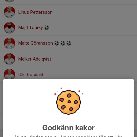
Linus Pettersson
Majd Tourky
Malte Göransson
Melker Adelqvist
Olle Rosdahl
Philip Henriksson
Samuel Svensson
Tage Kvist
Godkänn kakor