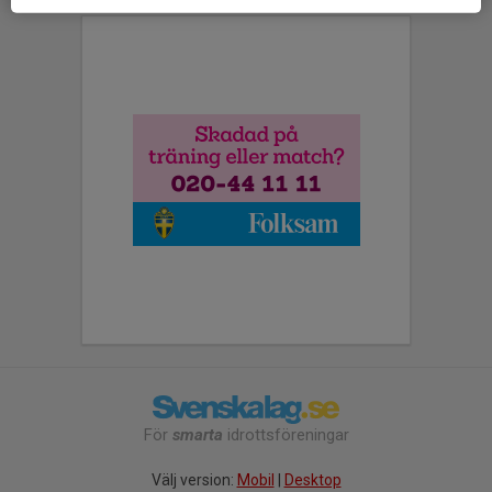
För
smarta
idrottsföreningar
Välj version:
Mobil
|
Desktop