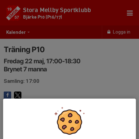
Stora Mellby Sportklubb
Bjärke P10 (P16/17)
Logga in
Kalender
Träning P10
Fredag 22 maj, 17:00-18:30
Brynet 7 manna
Samling: 17:00