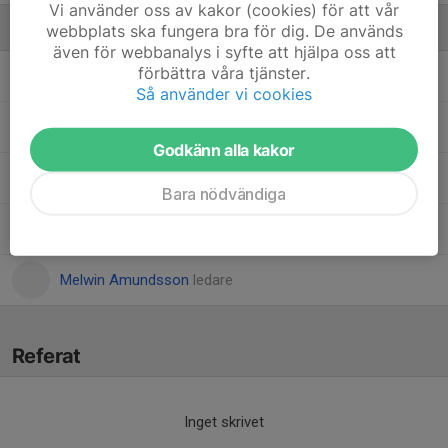
Vi använder oss av kakor (cookies) för att vår
Ledare
webbplats ska fungera bra för dig. De används
även för webbanalys i syfte att hjälpa oss att
förbättra våra tjänster.
Daniel Kinnander
Tränare
Så använder vi cookies
Henrik Amundsson
Assisterande tränare
Godkänn alla kakor
Jonny Schön
Kostrådgivare
Bara nödvändiga
Kenneth Johansson
Alltiallo
Melwin Amundsson
ledare
Referat
Inget skrivet