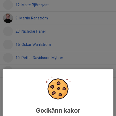
12. Malte Björeqvist
9. Martin Renström
23. Nicholai Hanell
15. Oskar Wahlström
10. Petter Davidsson Myhrer
33. Philip Grönqvist
8. Robin Torstensson
3. Teddy Schön
Godkänn kakor
99. Vincent Roos