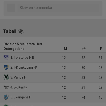
Tabell
Division 5 Mellersta Herr
Östergötland
M
+/-
P
1. Torstorps IF B
12
32
31
2. IFK Linköping FK
12
30
28
3. Vånga IF
12
23
28
4. BK Kenty
12
21
28
5. Ekängens IF
12
-4
15