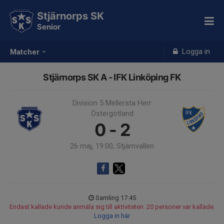
Stjärnorps SK
Senior
Logga in
Matcher
Stjärnorps SK A - IFK Linköping FK
Division 5 Mellersta Herr
Östergötland
0 - 2
26 maj, 19:00, Stjärnvallen
Samling 17:45
Endast kallade kunde anmäla sig till aktiviteten. 20 personer var kallade.
Logga in här