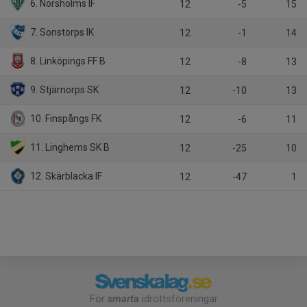
6. Norsholms IF
12
-5
15
7. Sonstorps IK
12
-1
14
8. Linköpings FF B
12
-8
13
9. Stjärnorps SK
12
-10
13
10. Finspångs FK
12
-6
11
11. Linghems SK B
12
-25
10
12. Skärblacka IF
12
-47
1
För
smarta
idrottsföreningar