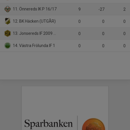
11. Önnereds IK P 16/17
9
-27
2
12. BK Häcken (UTGÅR)
0
0
0
13. Jonsereds IF 2009 Svart
0
0
0
14. Västra Frölunda IF 1
0
0
0