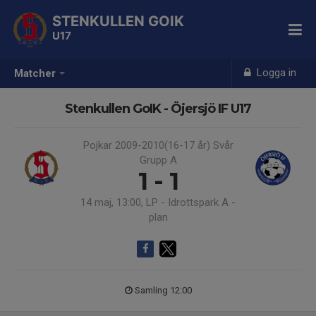
STENKULLEN GOIK
U17
Logga in
Matcher
Stenkullen GoIK - Öjersjö IF U17
Pojkar 2009-2010(16-17 år) Svår
Grupp A
1 - 1
14 maj, 13:00, LP - Idrottspark A -
plan
Samling 12:00