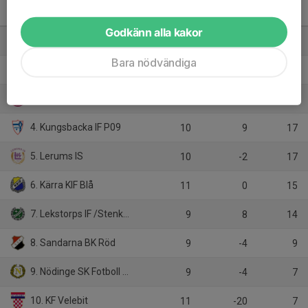
Pojkar 2009-2010(16-17 år)
Svår Grupp A
M
+/-
P
Godkänn alla kakor
1. Öjersjö IF U17
10
11
22
Bara nödvändiga
2. Landvetter IS
10
17
20
3. Qviding FIF P17
8
12
19
4. Kungsbacka IF P09
10
9
17
5. Lerums IS
10
-2
17
6. Kärra KIF Blå
11
0
15
7. Lekstorps IF /Stenkullen J17
9
8
14
8. Sandarna BK Röd
9
-4
9
9. Nödinge SK Fotboll Blå
9
-4
7
10. KF Velebit
11
-20
7