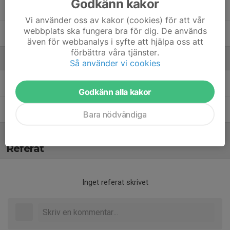
Godkänn kakor
Tristan Holmberg Hallberg
Vi använder oss av kakor (cookies) för att vår
webbplats ska fungera bra för dig. De används
Vilmer Åkerblom
även för webbanalys i syfte att hjälpa oss att
förbättra våra tjänster.
Ledare
Så använder vi cookies
Daniel Bengtsson
Tränare
Godkänn alla kakor
Kristian Borg
Tränare
Bara nödvändiga
Referat
Inget referat skrivet