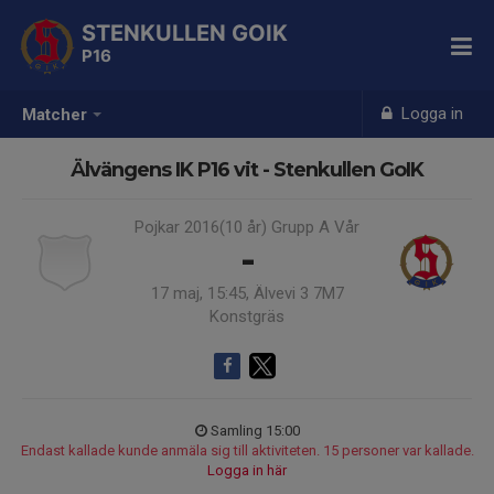
STENKULLEN GOIK
P16
Logga in
Matcher
Älvängens IK P16 vit - Stenkullen GoIK
Pojkar 2016(10 år) Grupp A Vår
-
17 maj, 15:45, Älvevi 3 7M7
Konstgräs
Samling 15:00
Endast kallade kunde anmäla sig till aktiviteten. 15 personer var kallade.
Logga in här