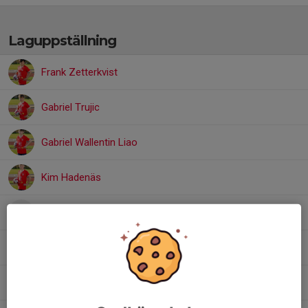
Laguppställning
Frank Zetterkvist
Gabriel Trujic
Gabriel Wallentin Liao
Kim Hadenäs
Loui Hosseini
Oskar Borg
Philip Wallentin Liao