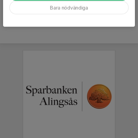
Ålder
45 år
Bara nödvändiga