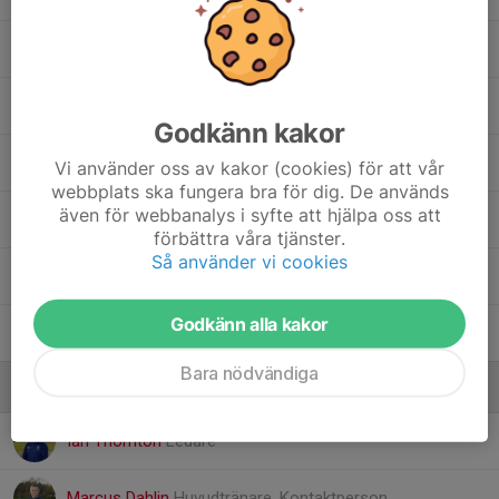
25. Charlie Weijland
31. Benhur Naggari
Godkänn kakor
32. Hugo Hermansson
Vi använder oss av kakor (cookies) för att vår
webbplats ska fungera bra för dig. De används
även för webbanalys i syfte att hjälpa oss att
33. Casper Kehlet
förbättra våra tjänster.
Så använder vi cookies
34. Simon Torres
Godkänn alla kakor
35. Anton Lidvall
Bara nödvändiga
Ledare
Ian Thornton
Ledare
Marcus Dahlin
Huvudtränare, Kontaktperson