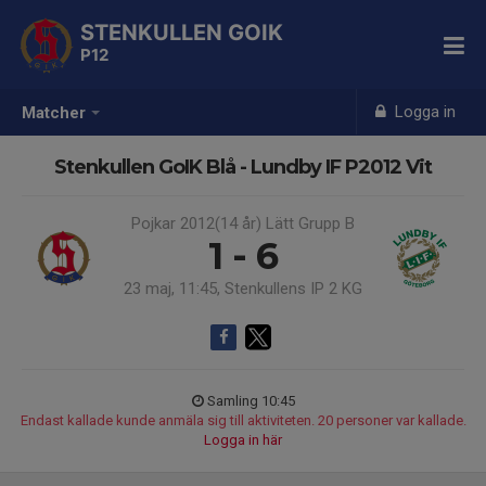
STENKULLEN GOIK
P12
Logga in
Matcher
Stenkullen GoIK Blå - Lundby IF P2012 Vit
Pojkar 2012(14 år) Lätt Grupp B
1 - 6
23 maj, 11:45, Stenkullens IP 2 KG
Samling 10:45
Endast kallade kunde anmäla sig till aktiviteten. 20 personer var kallade.
Logga in här