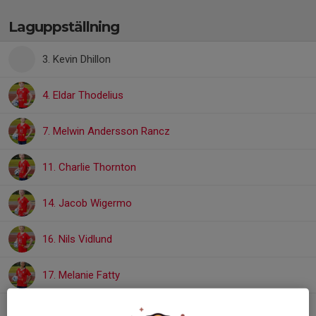
Laguppställning
3. Kevin Dhillon
4. Eldar Thodelius
7. Melwin Andersson Rancz
11. Charlie Thornton
14. Jacob Wigermo
16. Nils Vidlund
17. Melanie Fatty
18. Melvin Winström