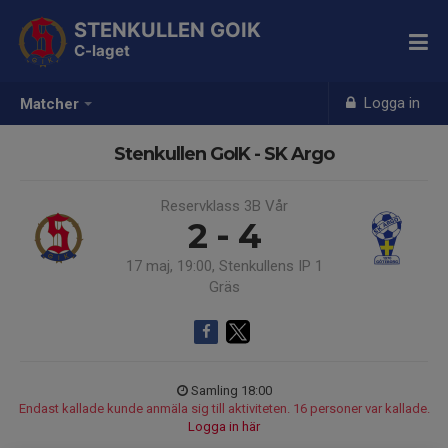
STENKULLEN GOIK
C-laget
Logga in
Matcher
Stenkullen GoIK - SK Argo
Reservklass 3B Vår
2 - 4
17 maj, 19:00, Stenkullens IP 1
Gräs
Samling 18:00
Endast kallade kunde anmäla sig till aktiviteten. 16 personer var kallade.
Logga in här