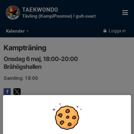
TAEKWONDO
Tävling (Kamp/Poomse) / gult-svart
Logga in
Kalender
Kampträning
Onsdag 6 maj, 18:00-20:00
Bråhögshallen
Samling: 18:00