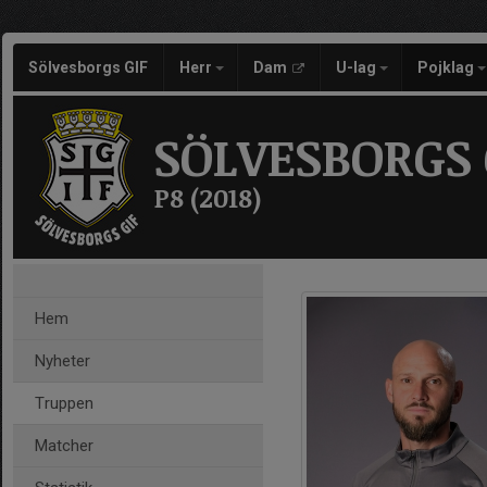
Sölvesborgs GIF
Herr
Dam
U-lag
Pojklag
SÖLVESBORGS 
P8 (2018)
Hem
Nyheter
Truppen
Matcher