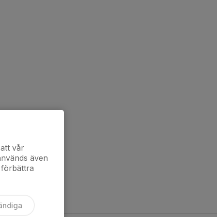
att vår
 används även
 förbättra
ändiga