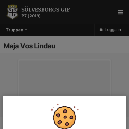
SÖLVESBORGS GIF
P7 (2019)
Logga in
Truppen
Maja Vos Lindau
Titel
Ledare