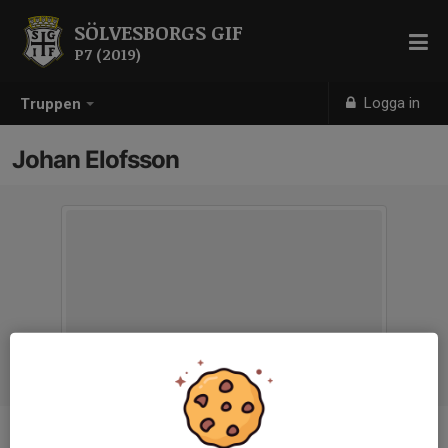
SÖLVESBORGS GIF
P7 (2019)
Logga in
Truppen
Johan Elofsson
Titel
Ledare