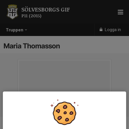
SÖLVESBORGS GIF
P11 (2015)
Logga in
Truppen
Maria Thomasson
Ålder
40 år