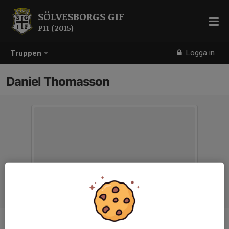
SÖLVESBORGS GIF
P11 (2015)
Logga in
Truppen
Daniel Thomasson
Ålder
42 år