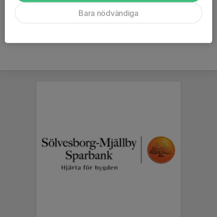
Ålder
34 år
Bara nödvändiga