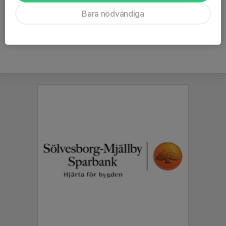
Ålder
45 år
Bara nödvändiga