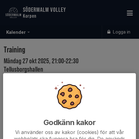
SÖDERMALM VOLLEY
Korpen
Logga in
Kalender
Training
Måndag 27 okt 2025, 21:00-22:30
Tellusborgshallen
Samling: 20:45
Godkänn kakor
Vi använder oss av kakor (cookies) för att vår
webbplats ska fungera bra för dig. De används