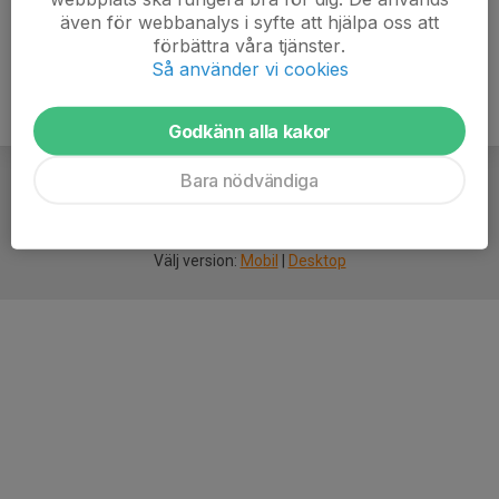
även för webbanalys i syfte att hjälpa oss att
förbättra våra tjänster.
Så använder vi cookies
Godkänn alla kakor
Bara nödvändiga
För
smarta
idrottsföreningar
Välj version:
Mobil
|
Desktop