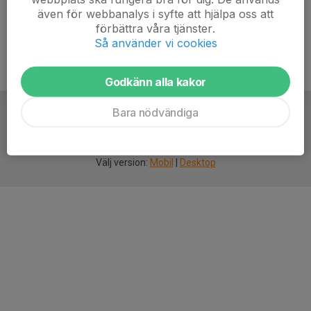
även för webbanalys i syfte att hjälpa oss att
förbättra våra tjänster.
Så använder vi cookies
Godkänn alla kakor
Bara nödvändiga
För
smarta
idrottsföreningar
Välj version:
Mobil
|
Desktop