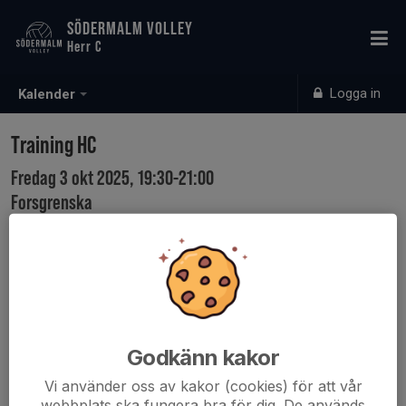
SÖDERMALM VOLLEY
Herr C
Logga in
Kalender
Training HC
Fredag 3 okt 2025, 19:30-21:00
Forsgrenska
Samling: 19:30
19.00 be at the gym
19.10 start warm up
19.30 enter the gym
Godkänn kakor
Vi använder oss av kakor (cookies) för att vår
webbplats ska fungera bra för dig. De används