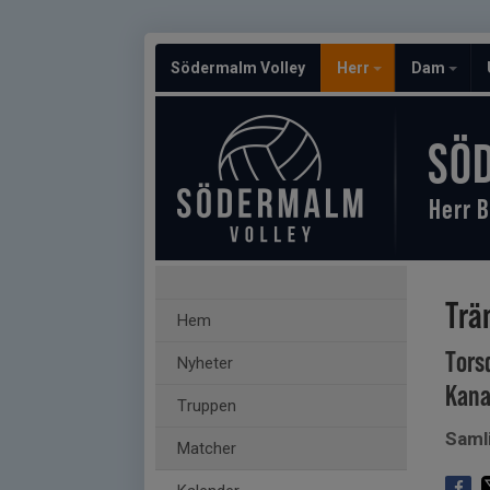
Södermalm Volley
Herr
Dam
SÖ
Herr B
Trä
Hem
Tors
Nyheter
Kana
Truppen
Saml
Matcher