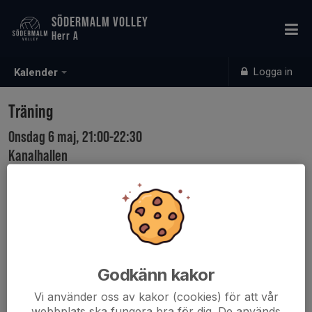
SÖDERMALM VOLLEY
Herr A
Logga in
Kalender
Träning
Onsdag 6 maj, 21:00-22:30
Kanalhallen
Samling: 20:30
Godkänn kakor
Vi använder oss av kakor (cookies) för att vår
webbplats ska fungera bra för dig. De används