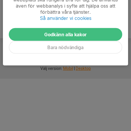
även för webbanalys i syfte att hjälpa oss att
förbättra våra tjänster.
Så använder vi cookies
Godkänn alla kakor
Bara nödvändiga
För
smarta
idrottsföreningar
Välj version:
Mobil
|
Desktop