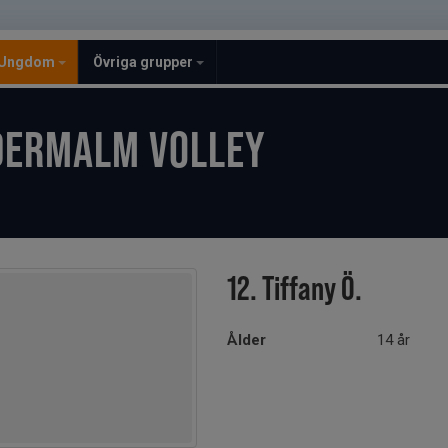
Ungdom
Övriga grupper
DERMALM VOLLEY
12. Tiffany Ö.
Ålder
14 år