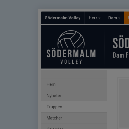
Södermalm Volley
Herr
Dam
SÖ
Dam F
Hem
Nyheter
Truppen
Matcher