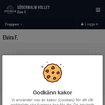
SÖDERMALM VOLLEY
Dam E
Logga in
Truppen
Elvira F.
Godkänn kakor
Vi använder oss av kakor (cookies) för att vår
Ålder
15 år
webbplats ska fungera bra för dig. De används