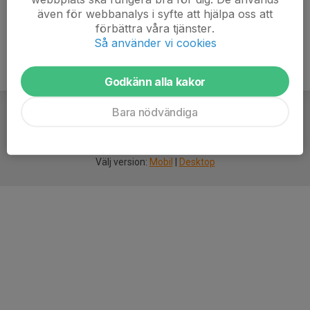
även för webbanalys i syfte att hjälpa oss att
förbättra våra tjänster.
Så använder vi cookies
Godkänn alla kakor
Bara nödvändiga
För
smarta
idrottsföreningar
Välj version:
Mobil
|
Desktop