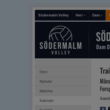
Södermalm Volley
Herr
Dam
SÖ
Dam D
Tra
Hem
Månd
Nyheter
Fors
Matcher
Saml
Kalender